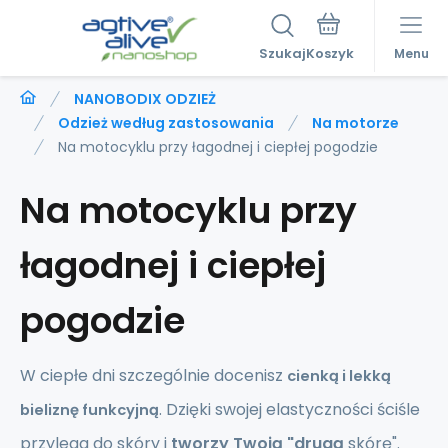
Szukaj
Menu
NANOBODIX ODZIEŻ
Odzież według zastosowania
Na motorze
Na motocyklu przy łagodnej i ciepłej pogodzie
Na motocyklu przy
łagodnej i ciepłej
pogodzie
W ciepłe dni szczególnie docenisz
cienką i lekką
. Dzięki swojej elastyczności ściśle
bieliznę funkcyjną
przylega do skóry i
tworzy Twoją "drugą
skórę".