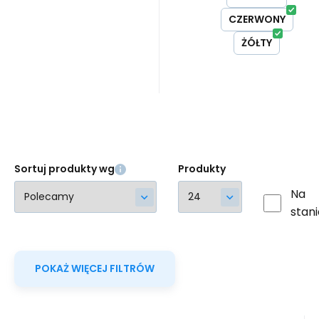
iron | odporne na
pogodzie.
CZERWONY
zabrudzenia #
ŻÓŁTY
Sortuj produkty wg
Produkty
Na
stani
POKAŻ WIĘCEJ FILTRÓW