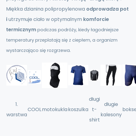
Miękka dzianina polipropylenowa
odprowadza pot
i
utrzymuje ciało w optymalnym
komforcie
termicznym
podczas podróży, kiedy łagodniejsze
temperatury przeplatają się z ciepłem, a organizm
wystarczająco się rozgrzewa.
długi
1.
długie
COOL
motokukla
koszulka
t-
bokse
warstwa
kalesony
shirt