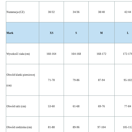
Numeracja (CZ)
30/32
34/36
38/40
42/44
Mark
XS
S
M
L
Wysokość ciała (cm)
160-164
164-168
168-172
172-17
Obwód klatki piersiowej
71-78
79-86
87-94
95-102
(cm)
Obwód talii (cm)
53-60
61-68
69-76
77-84
Obwód siedziska (cm)
81-88
89-96
97-104
105-11