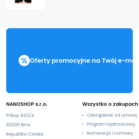
shirt
długi
rękaw
.damskie
%
Oferty promocyjne na Twój e-mai
NANOSHOP s.r.o.
Wszystko o zakupach
Odstąpienie od umowy
Příkop 843/4
Program lojalnościowy
60200 Brno
Numeracja i rozmiary
Republika Czeska