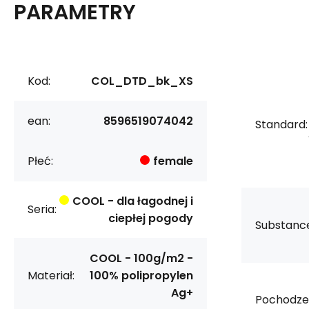
PARAMETRY
Kod:
COL_DTD_bk_XS
ean:
8596519074042
Standard:
Płeć:
female
COOL - dla łagodnej i
Seria:
ciepłej pogody
Substanc
COOL - 100g/m2 -
Materiał:
100% polipropylen
Ag+
Pochodzen