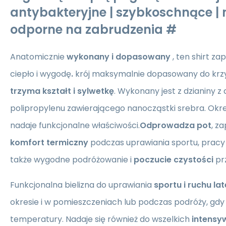
antybakteryjne | szybkoschnące | n
odporne na zabrudzenia #
Anatomicznie
wykonany i dopasowany
, ten
shirt za
ciepło i wygodę
.
krój maksymalnie dopasowany do krzyw
trzyma kształt i sylwetkę
. Wykonany jest z dzianiny 
polipropylenu zawierającego nanocząstki srebra. Okr
nadaje funkcjonalne właściwości.
Odprowadza pot
, z
komfort termiczny
podczas uprawiania sportu, pracy 
także wygodne podróżowanie i
poczucie czystości
prz
Funkcjonalna bielizna do uprawiania
sportu i ruchu la
okresie i w pomieszczeniach lub podczas podróży, gdy 
temperatury. Nadaje się również do wszelkich
intensy