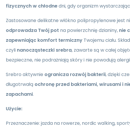
fizycznych w chłodne
dni, gdy organizm wystarczająco
Zastosowane delikatne włókno polipropylenowe jest ni
odprowadza Twój pot
na powierzchnię dzianiny,
nie 
zapewniając komfort termiczny
Twojemu ciału. Skła
czyli
nanocząsteczki srebra
, zawarte są w całej objęt
bezpieczne, nie podrażniają skóry i nie powodują alergii
Srebro aktywnie
ogranicza rozwój bakterii
, dzięki c
długotrwałą
ochronę przed bakteriami, wirusami i n
zapachami
.
Użycie:
Przeznaczenie: jazda na rowerze, nordic walking, sporty