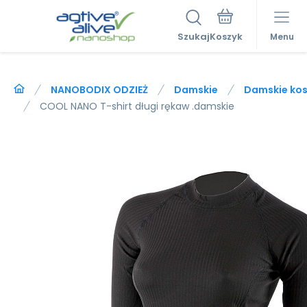
Szukaj
Menu
NANOBODIX ODZIEŻ
Damskie
Damskie kosz
COOL NANO T-shirt długi rękaw .damskie