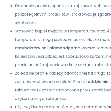
Dokładnie przestrzegać instrukcji zawartych na 
poszczególnych produktów i traktować je zgodni
symbolami.
Stosować kąpiel myjącą w temperaturze max.
4
temperatury mogą uszkodzić odzież. Nasze mater
antybakteryjne i plamoodporne
, wyższa temper
konieczna.Jeśli odzież jest zabrudzona kurzem, nie
prania na później, ponieważ kurz uszkadza struktu
Zaleca się pranie odzieży odwróconej na drugą str
zostanie zachowana na dłużej.Pierz je
oddzielnie
o
faktura może zostać uszkodzona przez zamki bły
części na innych ubraniach.
Użyj zwykłych detergentów, płynne detergenty
b