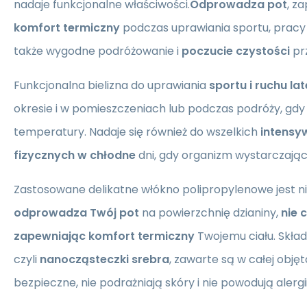
nadaje funkcjonalne właściwości.
Odprowadza pot
, z
komfort termiczny
podczas uprawiania sportu, pracy 
także wygodne podróżowanie i
poczucie czystości
prz
Funkcjonalna bielizna do uprawiania
sportu i ruchu la
okresie i w pomieszczeniach lub podczas podróży, gdy 
temperatury. Nadaje się również do wszelkich
intensy
fizycznych w chłodne
dni, gdy organizm wystarczająco
Zastosowane delikatne włókno polipropylenowe jest ni
odprowadza Twój pot
na powierzchnię dzianiny,
nie 
zapewniając komfort termiczny
Twojemu ciału. Skła
czyli
nanocząsteczki srebra
, zawarte są w całej objęt
bezpieczne, nie podrażniają skóry i nie powodują alergii