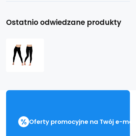
Ostatnio odwiedzane produkty
COOL
NANO
kalesony
długie
.damskie
%
Oferty promocyjne na Twój e-mai