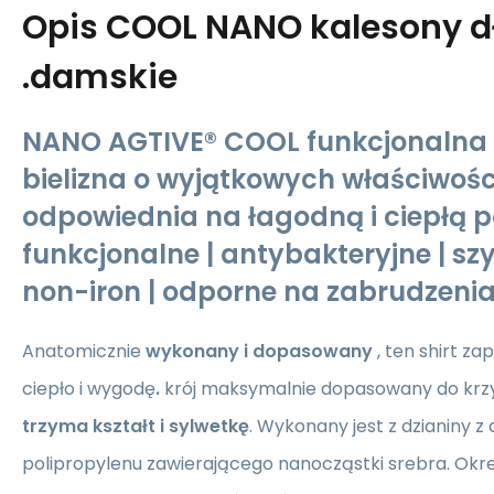
Opis
COOL NANO kalesony d
.damskie
NANO AGTIVE® COOL funkcjonalna
bielizna o wyjątkowych właściwoś
odpowiednia na łagodną i ciepłą 
funkcjonalne | antybakteryjne | s
non-iron | odporne na zabrudzeni
Anatomicznie
wykonany i dopasowany
, ten
shirt za
ciepło i wygodę
.
krój maksymalnie dopasowany do krzyw
trzyma kształt i sylwetkę
. Wykonany jest z dzianiny 
polipropylenu zawierającego nanocząstki srebra. Okr