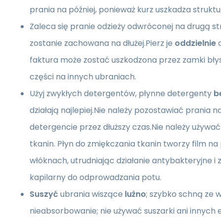
prania na później, ponieważ kurz uszkadza struktu
Zaleca się pranie odzieży odwróconej na drugą str
zostanie zachowana na dłużej.Pierz je
oddzielnie
o
faktura może zostać uszkodzona przez zamki bły
części na innych ubraniach.
Użyj zwykłych detergentów, płynne detergenty
b
działają najlepiej.Nie należy pozostawiać prani
detergencie przez dłuższy czas.Nie należy używa
tkanin. Płyn do zmiękczania tkanin tworzy film n
włóknach, utrudniając działanie antybakteryjne i
kapilarny do odprowadzania potu.
Suszyć
ubrania wiszące
luźno
; szybko schną ze w
nieabsorbowanie; nie używać suszarki ani innych