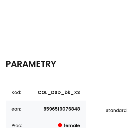
PARAMETRY
Kod:
COL_DSD_bk_XS
ean:
8596519076848
Standard:
Płeć:
female