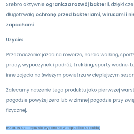
Srebro aktywnie
ogranicza rozwój bakterii
, dzięki c
długotrwałą
ochronę przed bakteriami, wirusami i n
zapachami
.
Użycie:
Przeznaczenie: jazda na rowerze, nordic walking, sporty
pracy, wypoczynek i podróż, trekking, sporty wodne, tu
inne zajęcia na świeżym powietrzu w cieplejszym sezon
Zalecamy noszenie tego produktu jako pierwszej wars
pogodzie powyżej zera lub w zimnej pogodzie przy zwi
fizycznej.
mADE IN CZ - Ręcznie wykonane w Republice Czeskiej