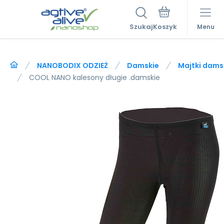
Szukaj
Menu
NANOBODIX ODZIEŻ
Damskie
Majtki dams
COOL NANO kalesony długie .damskie