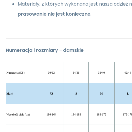
Materiały, z których wykonana jest nasza odzież n
prasowanie nie jest konieczne
.
Numeracja i rozmiary - damskie
Numeracja (CZ)
30/32
34/36
38/40
42/44
Mark
XS
S
M
L
Wysokość ciała (cm)
160-164
164-168
168-172
172-17