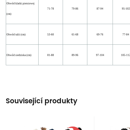
Obwód klatki piersiowej
71-78
79-86
87-94
95-102
(cm)
Obwód talii (cm)
53-60
61-68
69-76
77-84
Obwód siedziska (cm)
81-88
89-96
97-104
105-11
Související produkty