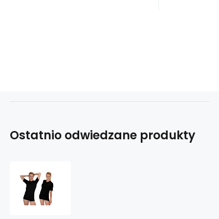
odporne 
Ostatnio odwiedzane produkty
COOL
NANO
T-
shirt
krótki