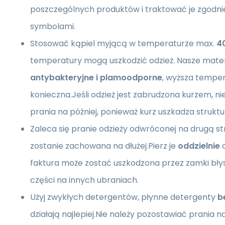
poszczególnych produktów i traktować je zgodni
symbolami.
Stosować kąpiel myjącą w temperaturze max.
4
temperatury mogą uszkodzić odzież. Nasze mater
antybakteryjne i plamoodporne
, wyższa temper
konieczna.Jeśli odzież jest zabrudzona kurzem, nie
prania na później, ponieważ kurz uszkadza struktu
Zaleca się pranie odzieży odwróconej na drugą str
zostanie zachowana na dłużej.Pierz je
oddzielnie
o
faktura może zostać uszkodzona przez zamki bły
części na innych ubraniach.
Użyj zwykłych detergentów, płynne detergenty
b
działają najlepiej.Nie należy pozostawiać prani