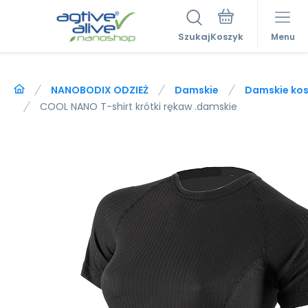
Szukaj
Menu
NANOBODIX ODZIEŻ
Damskie
Damskie kosz
COOL NANO T-shirt krótki rękaw .damskie