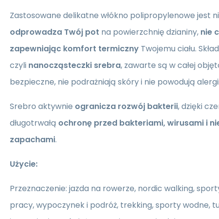
Zastosowane delikatne włókno polipropylenowe jest ni
odprowadza Twój pot
na powierzchnię dzianiny,
nie 
zapewniając komfort termiczny
Twojemu ciału. Skła
czyli
nanocząsteczki srebra
, zawarte są w całej objęt
bezpieczne, nie podrażniają skóry i nie powodują alergii
Srebro aktywnie
ogranicza rozwój bakterii
, dzięki c
długotrwałą
ochronę przed bakteriami, wirusami i n
zapachami
.
Użycie:
Przeznaczenie: jazda na rowerze, nordic walking, sporty
pracy, wypoczynek i podróż, trekking, sporty wodne, tu