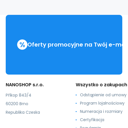
rękaw
.damskie
%
Oferty promocyjne na Twój e-mai
NANOSHOP s.r.o.
Wszystko o zakupach
Odstąpienie od umowy
Příkop 843/4
Program lojalnościowy
60200 Brno
Numeracja i rozmiary
Republika Czeska
Certyfikacja
Regulamin