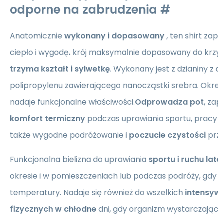
odporne na zabrudzenia #
Anatomicznie
wykonany i dopasowany
, ten
shirt za
ciepło i wygodę
.
krój maksymalnie dopasowany do krzyw
trzyma kształt i sylwetkę
. Wykonany jest z dzianiny 
polipropylenu zawierającego nanocząstki srebra. Okr
nadaje funkcjonalne właściwości.
Odprowadza pot
, z
komfort termiczny
podczas uprawiania sportu, pracy 
także wygodne podróżowanie i
poczucie czystości
prz
Funkcjonalna bielizna do uprawiania
sportu i ruchu la
okresie i w pomieszczeniach lub podczas podróży, gdy 
temperatury. Nadaje się również do wszelkich
intensy
fizycznych w chłodne
dni, gdy organizm wystarczająco