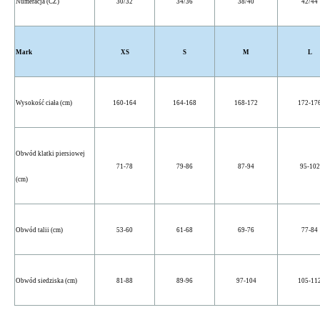
Numeracja (CZ)
30/32
34/36
38/40
42/44
Mark
XS
S
M
L
Wysokość ciała (cm)
160-164
164-168
168-172
172-17
Obwód klatki piersiowej
71-78
79-86
87-94
95-102
(cm)
Obwód talii (cm)
53-60
61-68
69-76
77-84
Obwód siedziska (cm)
81-88
89-96
97-104
105-11