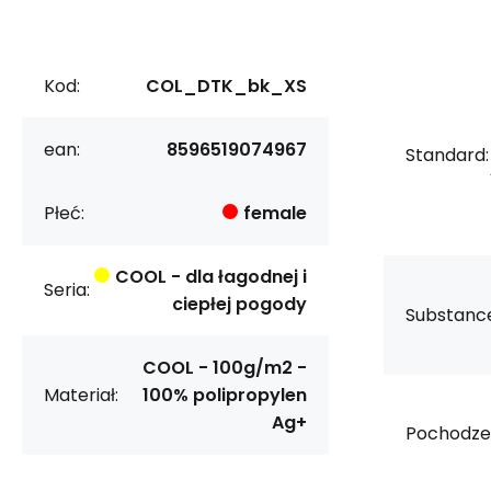
Kod:
COL_DTK_bk_XS
ean:
8596519074967
Standard:
Płeć:
female
COOL - dla łagodnej i
Seria:
ciepłej pogody
Substanc
COOL - 100g/m2 -
Materiał:
100% polipropylen
Ag+
Pochodzen