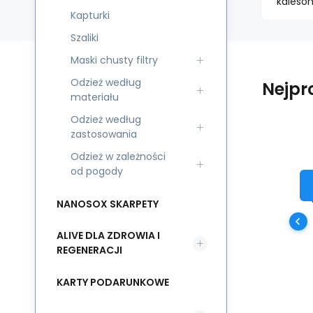
kaleson
Kapturki
Szaliki
Maski chusty filtry
Odzież według
Nejpr
materiału
Odzież według
zastosowania
Odzież w zależności
P
od pogody
AG
NANOSOX SKARPETY
bi
wł
ALIVE DLA ZDROWIA I
od
REGENERACJI
i 
KARTY PODARUNKOWE
fu
an