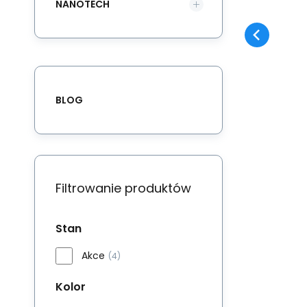
NANOTECH
sz
od
BLOG
Filtrowanie produktów
Stan
Akce
(4)
Kolor