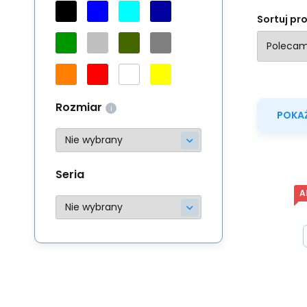
Sortuj pr
Rozmiar
POKAŻ
Seria
A
Sp
sp