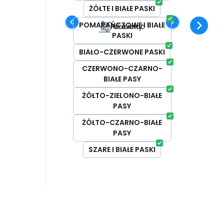
fizycznej. # funkcjonalne |
ŻÓŁTE I BIAŁE PASKI
on |
antybakteryjne |
POMARAŃCZOWE I BIAŁE
Porównać
Ulubiony
ia #
szybkoschnące | non-iron |
PASKI
odporne na zabrudzenia #
BIAŁO-CZERWONE PASKI
CZERWONO-CZARNO-
BIAŁE PASY
ŻÓŁTO-ZIELONO-BIAŁE
PASY
ŻÓŁTO-CZARNO-BIAŁE
PASY
SZARE I BIAŁE PASKI