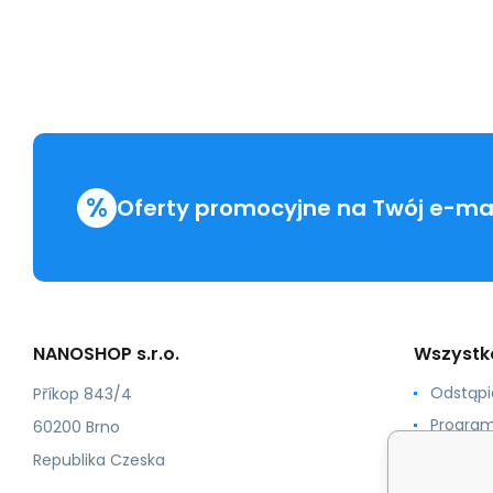
%
Oferty promocyjne na Twój e-mai
NANOSHOP s.r.o.
Wszystk
Odstąp
Příkop 843/4
Program
60200 Brno
Numerac
Republika Czeska
Certyfik