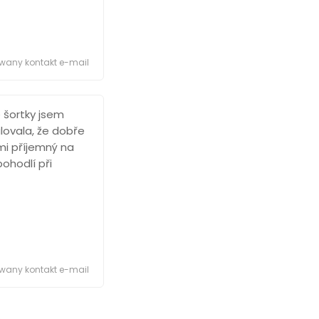
owany kontakt e-mail
 šortky jsem
lovala, že dobře
lmi příjemný na
pohodlí při
owany kontakt e-mail