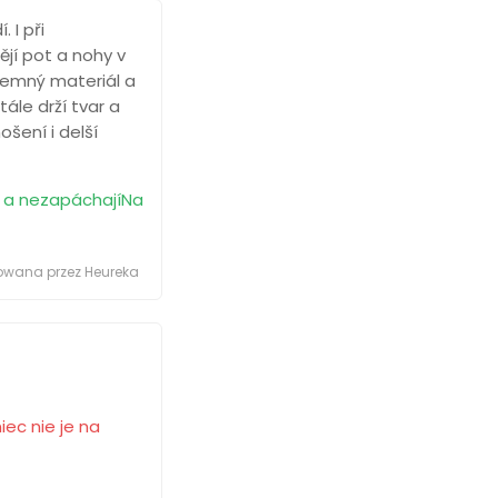
 I při
jí pot a nohy v
íjemný materiál a
tále drží tvar a
šení i delší
t a nezapáchajíNa
kowana przez Heureka
iec nie je na