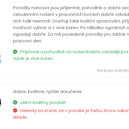
Ponožky nanosox jsou příjemné, pohodlné a dobře sedí.
celodenním nošení v pracovních botách dobře odvádě
nich tolik nesmrdí. Oceňuji také kvalitní zpracování, př
možnost vybrat si z více barev. Po několika vypráních s
vypadají dobře. Za mě povedené ponožky pro běžné no
pracovní den.
Příjemné a pohodlné na nošeníDobře odvádějí po
x
výběr je více barev
E
Recenzja zweryfi
dobre, kvalitne, rychle doručenie
velmi kvalitny produkt
niekedy sa stane, ze v ponuke je farba, ktora nakon
sklade