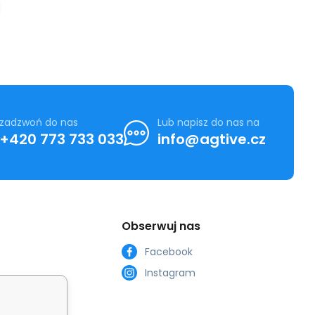
zadzwoń do nas
Lub napisz do nas na
+420 773 733 033
info@agtive.cz
Obserwuj nas
Facebook
Instagram
zacji non-