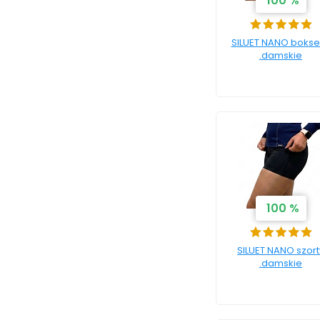
100 %
SILUET NANO bokse
.damskie
100 %
SILUET NANO szort
.damskie