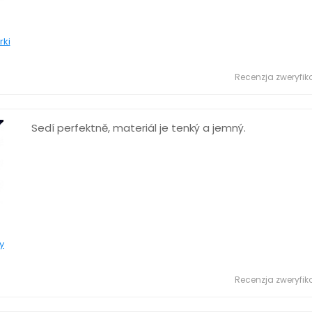
rki
Recenzja zweryfi
Sedí perfektně, materiál je tenký a jemný.
y
Recenzja zweryfi