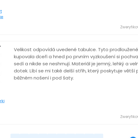
t
ie
Zweryfik
Velikost odpovídá uvedené tabulce. Tyto prodloužené
kupovala dceři a hned po prvním vyzkoušení si pochva
sedí a nikde se neshrnují. Materiál je jemný, lehký a ve
dotek. Líbí se mi také delší střih, který poskytuje větší 
běžném nošení i pod šaty.
rki
Zweryfik