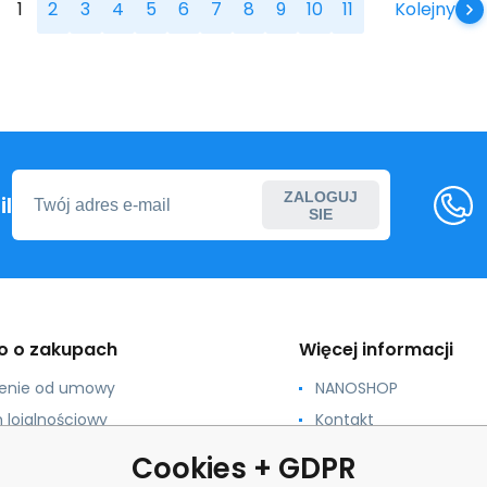
1
2
3
4
5
6
7
8
9
10
11
Kolejny
ZALOGUJ
l
SIE
o o zakupach
Więcej informacji
ienie od umowy
NANOSHOP
 lojalnościowy
Kontakt
ja i rozmiary
Dla szkół, gmin, organi
Cookies + GDPR
profit
acja