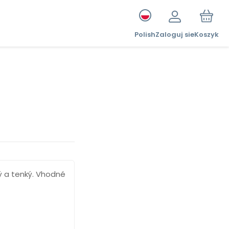
Polish
Zaloguj sie
Koszyk
ný a tenký. Vhodné