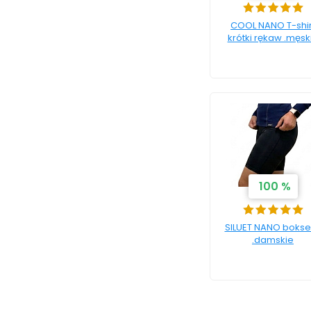
COOL NANO T-shir
krótki rękaw .męsk
100 %
SILUET NANO bokse
.damskie