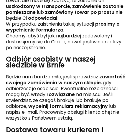
towar, ale może się zdarzyć, że zostanie on
uszkodzony w transporcie
,
zamówienie zostanie
pomieszane
lub
zamówiony towar po prostu nie
będzie Ci
odpowiadał
.
W przypadku zaistnienia takiej sytuacji
prosimy o
wypełnienie formularza
.
Chcemy, abyś był jak najbardziej zadowolony i
dostosujemy się do Ciebie, nawet jeśli wina nie leży
po naszej stronie.
Odbiór osobisty w naszej
siedzibie w Brnie
Będzie nam bardzo miło, jeśli sprawdzisz
zawartość
swojego zamówienia w naszym sklepie
, gdy
odbierzesz je osobiście. Ewentualne rozbieżności
mogą być wtedy
rozwiązane
na miejscu. Jeśli
stwierdzisz, że czegoś brakuje lub brakuje po
odbiorze,
wypełnij formularz reklamacyjny
lub
napisz e-mail. Pracownicy obsługi klienta chętnie
wszystko z Państwem ustalą.
Dostawa towaru kurierem i