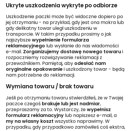
Ukryte uszkodzenia wykryte po odbiorze
Uszkodzenie paczki może być widoczne dopiero po
jej otrzymaniu - na przykład, gdy jest ona mokra lub
gdy delikatny towar uległ uszkodzeniu w
transporcie. W takim przypadku prosimy o jak
najszybsze
wypełnienie formularza
reklamacyjnego
lub wysłanie do nas wiadomości
e-mail.
Zorganizujemy dostawę nowego towaru
i
rozpoczniemy rozwiązywanie reklamacji z
przewoźnikiem. Pamiętaj, aby
odesłać nam
oryginalne opakowanie
i uszkodzony towar - będą
nam potrzebne do reklamacji.
Wymiana towaru / brak towaru
Jeśli po otrzymaniu towaru stwierdziłeś, że w Twojej
paczce czegoś
brakuje lub jest nadmiar
,
przepraszamy za to. Wystarczy, że
wypełnisz
formularz reklamacyjny
lub napiszesz e-mail, a
my na własny koszt
wszystko naprawimy. W
przypadku, gdy przypadkowo zamówiłeś coś ekstra,