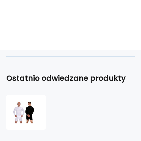
Ostatnio odwiedzane produkty
COOL
NANO
T-
shirt
stójką
długi