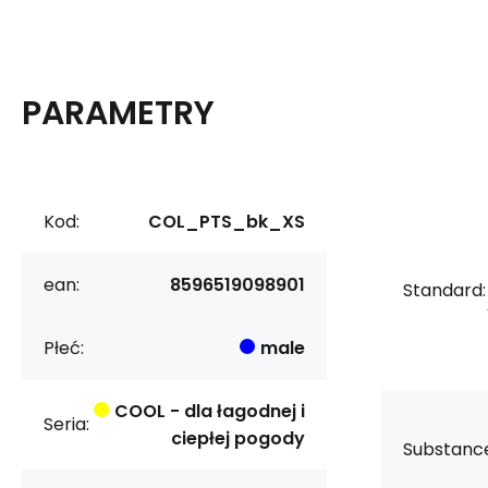
PARAMETRY
Kod:
COL_PTS_bk_XS
ean:
8596519098901
Standard:
Płeć:
male
COOL - dla łagodnej i
Seria:
ciepłej pogody
Substanc