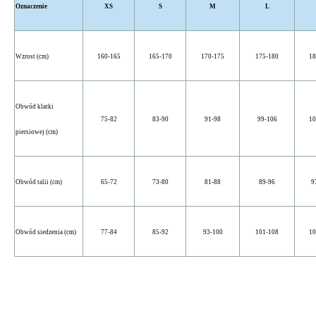
Oznaczenie
XS
S
M
L
Wzrost (cm)
160-165
165-170
170-175
175-180
18
Obwód klatki
75-82
83-90
91-98
99-106
10
piersiowej (cm)
Obwód talii (cm)
65-72
73-80
81-88
89-96
9
Obwód siedzenia (cm)
77-84
85-92
93-100
101-108
10