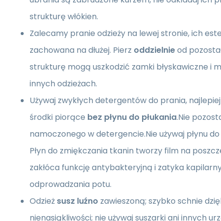
strukturę włókien.
Zalecamy pranie odzieży na lewej stronie, ich est
zachowana na dłużej. Pierz
oddzielnie
od pozostał
strukturę mogą uszkodzić zamki błyskawiczne i
innych odzieżach.
Używaj zwykłych detergentów do prania, najlepiej
środki piorące
bez płynu do płukania
.Nie pozost
namoczonego w detergencie.Nie używaj płynu do 
Płyn do zmiękczania tkanin tworzy film na poszc
zakłóca funkcję antybakteryjną i zatyka kapilarn
odprowadzania potu.
Odzież
susz luźno
zawieszoną; szybko schnie dzięk
nienasiąkliwości; nie używaj suszarki ani innych 