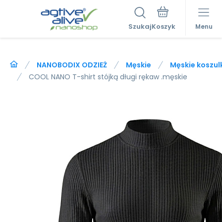
Szukaj
Menu
NANOBODIX ODZIEŻ
Męskie
Męskie koszulk
COOL NANO T-shirt stójką długi rękaw .męskie