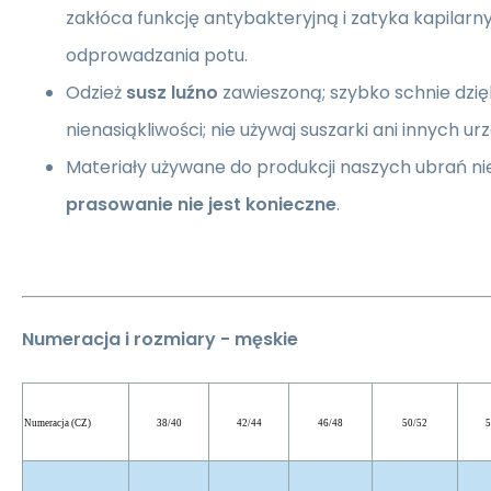
zakłóca funkcję antybakteryjną i zatyka kapilarn
odprowadzania potu.
Odzież
susz luźno
zawieszoną; szybko schnie dzięk
nienasiąkliwości; nie używaj suszarki ani innych 
Materiały używane do produkcji naszych ubrań nie
prasowanie nie jest konieczne
.
Numeracja i rozmiary - męskie
Numeracja (CZ)
38/40
42/44
46/48
50/52
5