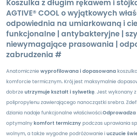
Koszulka z długim rękawem i stój
AGTIVE® COOL o wyjątkowych właś
odpowiednia na umiarkowaną i ci
funkcjonalne | antybakteryjne | s
niewymagające prasowania | odp
zabrudzenia #
Anatomicznie
wyprofilowana i dopasowana
koszulk
komforcie termicznym
.
Krój jest maksymalnie dopasow
dobrze
utrzymuje kształt i sylwetkę
. Jest wykonany z
polipropylenu zawierającego nanocząstki srebra. Zde
dziania nadaje funkcjonalne właściwości.
Odprowadza 
optymalny
komfort termiczny
podczas uprawiania spo
wolnym, a także wygodne podróżowanie i
uczucie świ