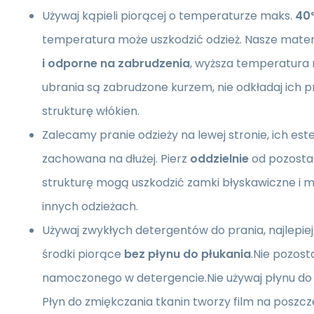
Używaj kąpieli piorącej o temperaturze maks.
40
temperatura może uszkodzić odzież. Nasze mater
i odporne na zabrudzenia
, wyższa temperatura n
ubrania są zabrudzone kurzem, nie odkładaj ich p
strukturę włókien.
Zalecamy pranie odzieży na lewej stronie, ich est
zachowana na dłużej. Pierz
oddzielnie
od pozostał
strukturę mogą uszkodzić zamki błyskawiczne i
innych odzieżach.
Używaj zwykłych detergentów do prania, najlepiej
środki piorące
bez płynu do płukania
.Nie pozost
namoczonego w detergencie.Nie używaj płynu do 
Płyn do zmiękczania tkanin tworzy film na poszc