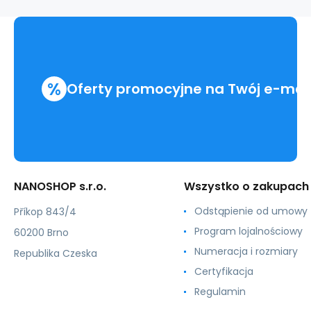
rękaw
.męskie
%
Oferty promocyjne na Twój e-mai
NANOSHOP s.r.o.
Wszystko o zakupach
Odstąpienie od umowy
Příkop 843/4
Program lojalnościowy
60200 Brno
Numeracja i rozmiary
Republika Czeska
Certyfikacja
Regulamin