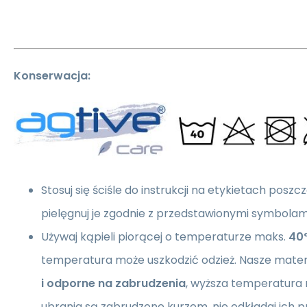
Konserwacja:
Stosuj się ściśle do instrukcji na etykietach pos
pielęgnuj je zgodnie z przedstawionymi symbolam
Używaj kąpieli piorącej o temperaturze maks.
40
temperatura może uszkodzić odzież. Nasze mater
i odporne na zabrudzenia
, wyższa temperatura n
ubrania są zabrudzone kurzem, nie odkładaj ich p