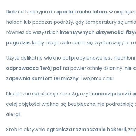
Bielizna funkcyjna do
sportu i ruchu latem
, w cieplejs
halach lub podczas podróży, gdy temperatury są um
również do wszystkich
intensywnych aktywności fizy
pogodzie
, kiedy twoje ciało samo się wystarczająco r
Użyte delikatne włókno polipropylenowe jest niechłonn
odprowadza Twój pot
na powierzchnię dzianiny,
nie 
zapewnia komfort termiczny
Twojemu ciału.
Skuteczne substancje nanoAg, czyli
nanocząsteczki s
całej objętości włókna, są bezpieczne, nie podrażniają 
alergii.
Srebro aktywnie
ogranicza rozmnażanie bakterii
, z