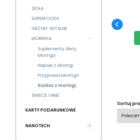
Ku
ZIOŁA
We
SUPERFOODS
Op
GRZYBY WITALNE
MORINGA
Suplementy diety
Moringa
Napoje z Moringi
Przyprawa Moringa
Kuskus z moringi
ŚWIECE I INNE
Sortuj pr
KARTY PODARUNKOWE
NANOTECH