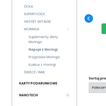
He
ZIOŁA
uk
SUPERFOODS
st
GRZYBY WITALNE
MORINGA
Suplementy diety
Moringa
Napoje z Moringi
Przyprawa Moringa
Kuskus z moringi
ŚWIECE I INNE
Sortuj pr
KARTY PODARUNKOWE
NANOTECH