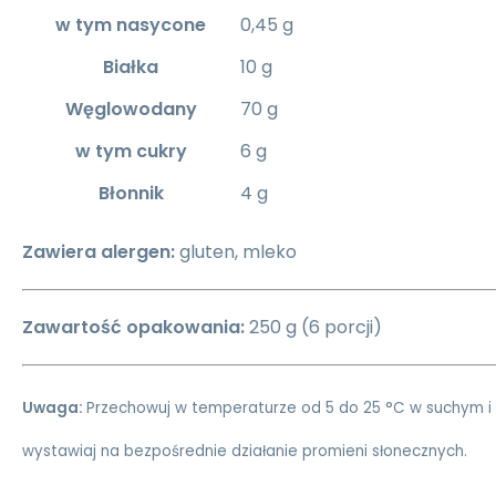
w tym nasycone
0,45 g
Białka
10 g
Węglowodany
70 g
w tym cukry
6 g
Błonnik
4 g
Zawiera alergen:
gluten, mleko
Zawartość opakowania:
250 g (6 porcji)
Uwaga:
Przechowuj w temperaturze od 5 do 25 °C w suchym i 
wystawiaj na bezpośrednie działanie promieni słonecznych.