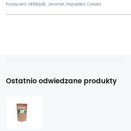
Producent: HERB&ME, Jaroměř, Republika Czeska
Ostatnio odwiedzane produkty
Kuskus
s
lyofilizovaným
ovocem
a