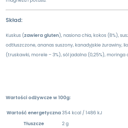
magnezu i potasu.
Skład:
Kuskus (
zawiera gluten
), nasiona chia, kokos (8%), su
odtłuszczone, ananas suszony, kanadyjskie żurawiny, l
(truskawki, morele – 3%), sól jadalna (0,25%), moringa o
Wartości odżywcze w 100g:
Wartość energetyczna
354 kcal / 1486 kJ
Tłuszcze
2 g