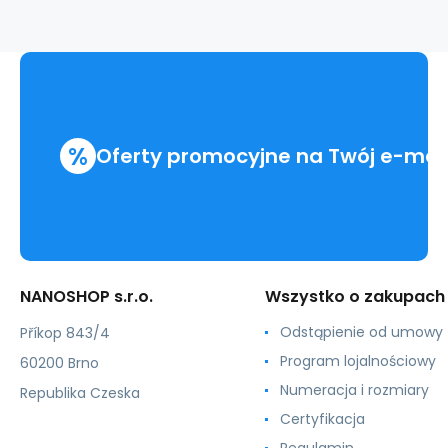
moringou
%
Oferty promocyjne na Twój e-mai
NANOSHOP s.r.o.
Wszystko o zakupach
Odstąpienie od umowy
Příkop 843/4
Program lojalnościowy
60200 Brno
Numeracja i rozmiary
Republika Czeska
Certyfikacja
Regulamin