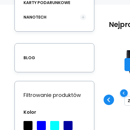
KARTY PODARUNKOWE
NANOTECH
Nejpr
BLOG
w
Ob
do
an
an
Filtrowanie produktów
wi
dw
Kolor
fi
de