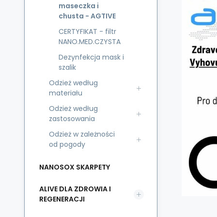
maseczka i
chusta - AGTIVE
CERTYFIKAT - filtr
NANO.MED.CZYSTA
Dezynfekcja mask i
szalik
Odzież według
materiału
Odzież według
zastosowania
Odzież w zależności
od pogody
NANOSOX SKARPETY
ALIVE DLA ZDROWIA I
REGENERACJI