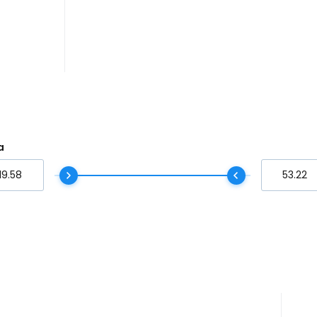
ć i
filtr.Nanosiatki można
aty
wielokrotnie myć i
rzed
dezynfekować bez utraty ich
właściwości.Ochrona przed
.
wirusami, bakteriami,
alergenami i smogiem, która
trzyma się mocno. Szalik
posiada certyfikat CE. (2-
a
warstwowy, anatomiczny, z
kieszenią i sznurkiem do
ściągania)