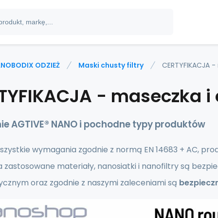
NOBODIX ODZIEŻ
Maski chusty filtry
CERTYFIKACJA - 
TYFIKACJA - maseczka i 
nie AGTIVE® NANO
i pochodne typy produktów
wszystkie wymagania zgodnie z normą EN 14683 + AC, pro
a zastosowane materiały, nanosiatki i nanofiltry są bez
ycznym oraz zgodnie z naszymi zaleceniami są
bezpiecz