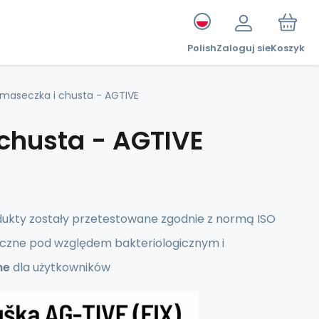
Polish
Zaloguj sie
Koszyk
maseczka i chusta - AGTIVE
chusta - AGTIVE
dukty zostały przetestowane zgodnie z normą ISO
pieczne pod względem bakteriologicznym i
ne
dla użytkowników