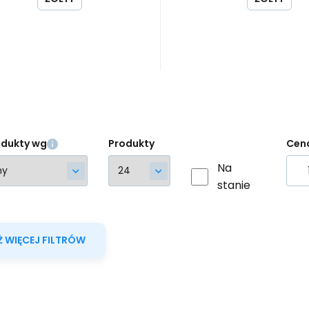
raty ich właściwości.
można wielokrotnie pra
łączony klips mocujący
dezynfekować bez utr
atwiający dodanie do
właściwości.Ochrona p
łożenia.
wirusami, bakteriami,
alergenami i smogiem
odukty wg
Produkty
Cen
Na
stanie
 WIĘCEJ FILTRÓW