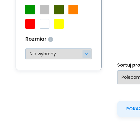
ut
Do
uł
ob
Rozmiar
Sortuj pr
POKAŻ