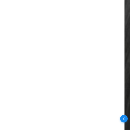
Ob
z 
wł
po