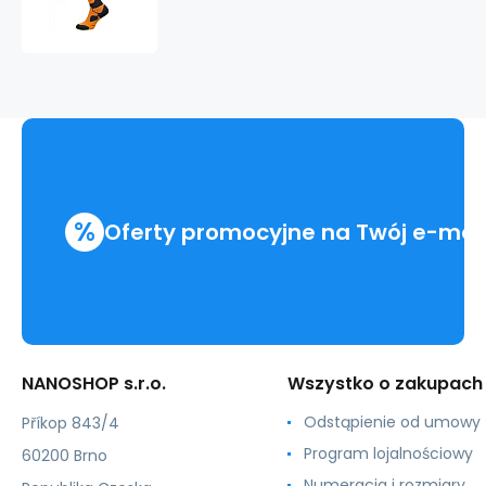
PRO
AN-
ATOMIC
%
Oferty promocyjne na Twój e-mai
NANOSHOP s.r.o.
Wszystko o zakupach
Odstąpienie od umowy
Příkop 843/4
Program lojalnościowy
60200 Brno
Numeracja i rozmiary