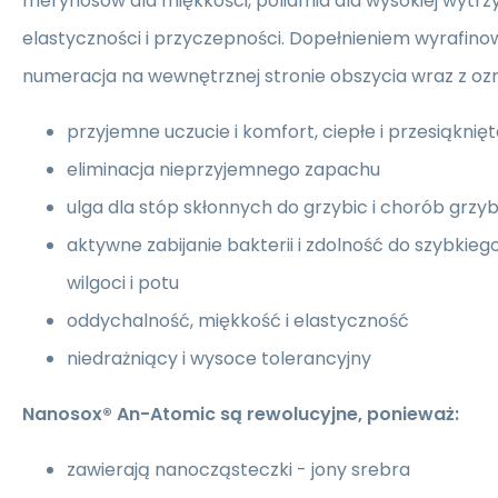
merynosów dla miękkości, poliamid dla wysokiej wytrzy
elastyczności i przyczepności. Dopełnieniem wyrafino
numeracja na wewnętrznej stronie obszycia wraz z oz
przyjemne uczucie i komfort, ciepłe i przesiąknię
eliminacja nieprzyjemnego zapachu
ulga dla stóp skłonnych do grzybic i chorób grzy
aktywne zabijanie bakterii i zdolność do szybkie
wilgoci i potu
oddychalność, miękkość i elastyczność
niedrażniący i wysoce tolerancyjny
Nanosox® An-Atomic są rewolucyjne, ponieważ:
zawierają nanocząsteczki - jony srebra