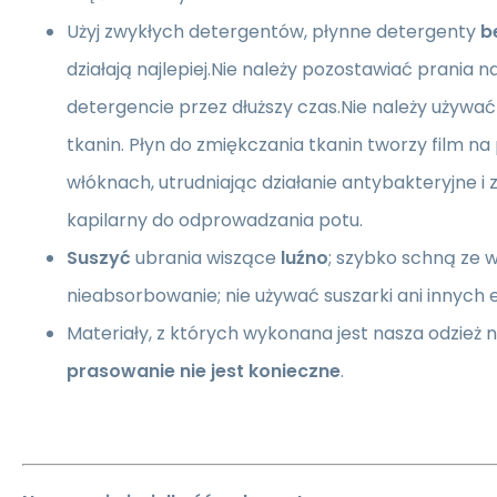
Użyj zwykłych detergentów, płynne detergenty
b
działają najlepiej.Nie należy pozostawiać prani
detergencie przez dłuższy czas.Nie należy używa
tkanin. Płyn do zmiękczania tkanin tworzy film n
włóknach, utrudniając działanie antybakteryjne i
kapilarny do odprowadzania potu.
Suszyć
ubrania wiszące
luźno
; szybko schną ze w
nieabsorbowanie; nie używać suszarki ani innych
Materiały, z których wykonana jest nasza odzież n
prasowanie nie jest konieczne
.