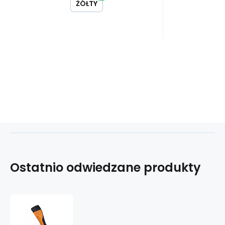
ŻÓŁTY
Ostatnio odwiedzane produkty
skarpety
nanosox