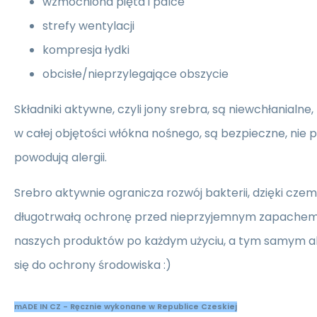
wzmocniona pięta i palce
strefy wentylacji
kompresja łydki
obcisłe/nieprzylegające obszycie
Składniki aktywne, czyli jony srebra, są niewchłanialne,
w całej objętości włókna nośnego, są bezpieczne, nie po
powodują alergii.
Srebro aktywnie ogranicza rozwój bakterii, dzięki cze
długotrwałą ochronę przed nieprzyjemnym zapachem.
naszych produktów po każdym użyciu, a tym samym a
się do ochrony środowiska :)
mADE IN CZ - Ręcznie wykonane w Republice Czeskiej