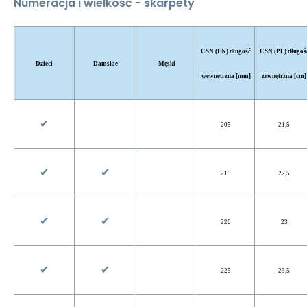
Numeracja i wielkość - skarpety
CSN (EN) długość
CSN (PL) długoś
Dzieci
Damskie
Męski
wewnętrzna [mm]
zewnętrzna [cm]
✔︎
205
21,5
✔︎
✔︎
215
22,5
✔︎
✔︎
220
23
✔︎
✔︎
225
23,5