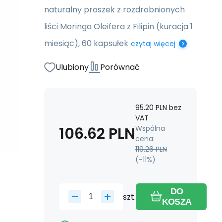
naturalny proszek z rozdrobnionych
liści Moringa Oleifera z Filipin (kuracja 1
miesiąc), 60 kapsułek
czytaj więcej
Ulubiony
Porównać
95.20
PLN
bez
VAT
106.62
PLN
Wspólna
cena:
119.26
PLN
(-
11
%)
DO
szt.
KOSZA