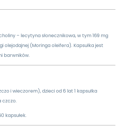
choliny – lecytyna słonecznikowa, w tym 169 mg
 olejodajnej (Moringa oleifera). Kapsułka jest
ni barwników.
czczo i wieczorem), dzieci od 6 lat 1 kapsułka
a czczo.
60 kapsułek.