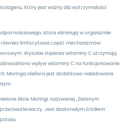
olagenu, który jest ważny dla wytrzymałości
dpornościowego, które eliminują w organizmie
łaby również limfocytowa część mechanizmów
orowym. Wysokie stężenia witaminy C utrzymują
 udowodniono wpływ witaminy C na funkcjonowanie
ch. Moringa oleifera jest dodatkowo naładowana
nizm.
ielone liście Moringi, nazywanej „Zielonym
przeciwutleniaczy. Jest doskonałym źródłem
 potasu.