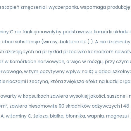
a stopień zmęczenia i wyczerpania, wspomaga produkcję k
miny C nie funkcjonowałyby podstawowe komórki układu o
 obce substancje (wirusy, bakterie itp.).). A nie działa
h działających na przykład przeciwko komórkom nowotw
ież w komórkach nerwowych, a więc w mózgu, przy czym
erwowego, w tym pozytywny wpływ na IQ u dzieci szkolny
leniaczami i zeatyną, która zwiększa efekt na ludzki orga
awarty w kapsułkach zawiera wysokiej jakości, suszone i m
m”, zawiera niesamowite 90 składników odżywczych i 48 
A, witaminy C, żelaza, białka, błonnika, wapnia, magnezu i