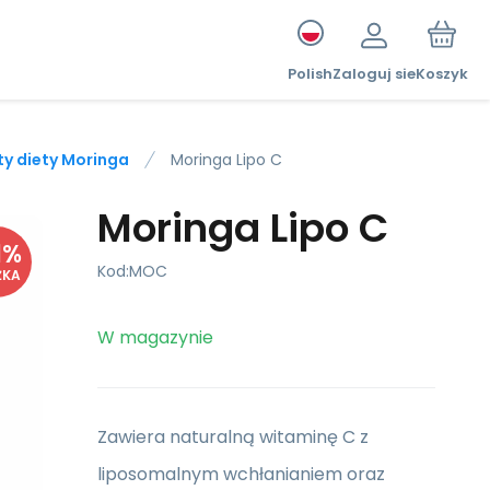
Polish
Zaloguj sie
Koszyk
y diety Moringa
Moringa Lipo C
Moringa Lipo C
1
%
Kod:
MOC
ŻKA
W magazynie
Zawiera naturalną witaminę C z
liposomalnym wchłanianiem oraz