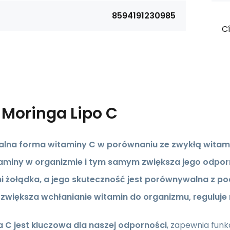
8594191230985
Cí
s
Moringa Lipo C
lna forma witaminy C w porównaniu ze zwykłą witami
aminy w organizmie
i tym samym zwiększa jego odporn
ni żołądka, a jego skuteczność jest porównywalna z po
zwiększa wchłanianie witamin do organizmu, reguluje 
 C jest kluczowa dla naszej odporności
, zapewnia fun