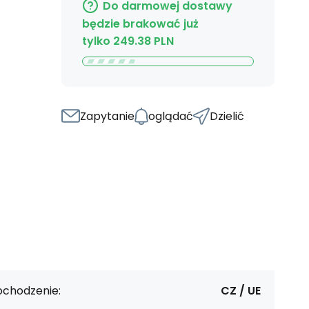
Do darmowej dostawy
będzie brakować już
tylko
249.38
PLN
Zapytanie
oglądać
Dzielić
ochodzenie:
CZ / UE