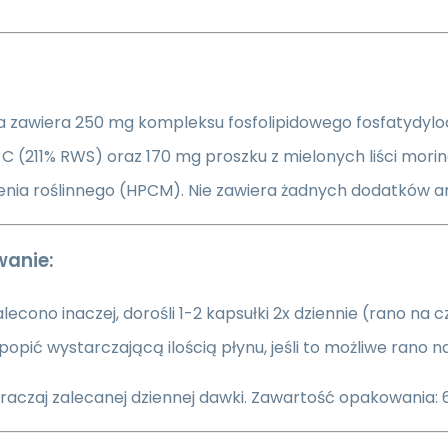
ka zawiera 250 mg kompleksu fosfolipidowego fosfatydylo
C (211% RWS) oraz 170 mg proszku z mielonych liści moringi
nia roślinnego (HPCM). Nie zawiera żadnych dodatków a
anie:
 zalecono inaczej, dorośli 1-2 kapsułki 2x dziennie (rano na 
 popić wystarczającą ilością płynu, jeśli to możliwe rano n
raczaj zalecanej dziennej dawki. Zawartość opakowania: 