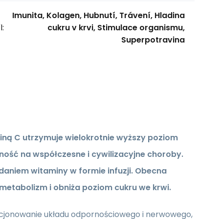
Imunita, Kolagen, Hubnutí, Trávení, Hladina
l:
cukru v krvi, Stimulace organismu,
Superpotravina
ną C utrzymuje wielokrotnie wyższy poziom
ość na współczesne i cywilizacyjne choroby
.
daniem witaminy w formie infuzji. Obecna
metabolizm i obniża poziom cukru we krwi.
kcjonowanie układu odpornościowego i nerwowego,