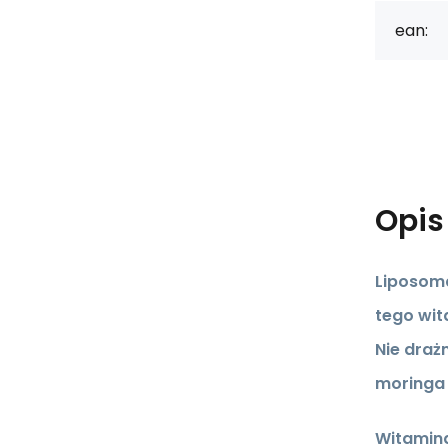
ean:
Opi
Liposoma
tego wit
Nie draż
moringa 
Witamina