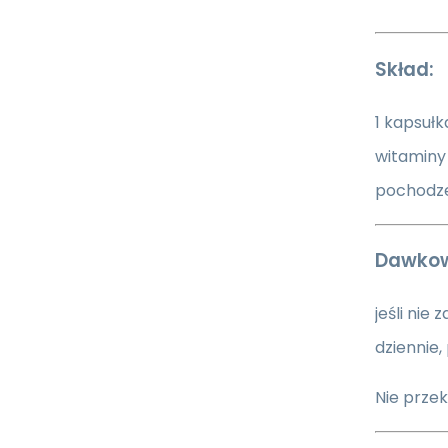
Skład:
1 kapsuł
witaminy 
pochodze
Dawkow
jeśli nie
dziennie,
Nie przek