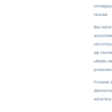
zmniejsz
tkanek.
Bez wita
wszystkie
obronnyc
się równ
układu n
przeciwut
Proszek z
diamente
witaminy 