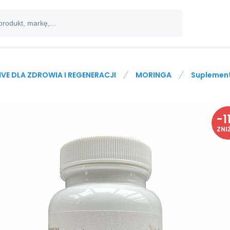
IVE DLA ZDROWIA I REGENERACJI
MORINGA
Suplement
-
1
ZNI