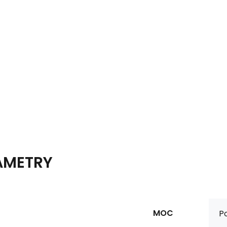
AMETRY
MOC
P