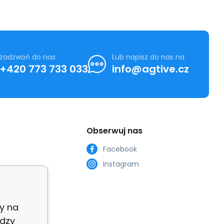
zadzwoń do nas
Lub napisz do nas na
+420 773 733 033
info@agtive.cz
Obserwuj nas
Facebook
Instagram
zacji non-
y na
dzy