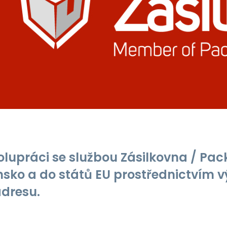
olupráci se službou Zásilkovna / Pa
nsko a do států EU prostřednictvím 
adresu.