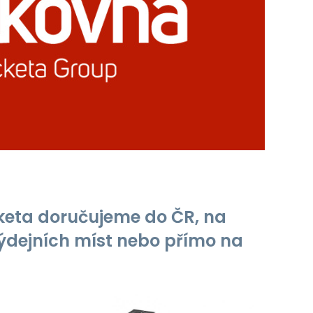
cketa doručujeme do ČR, na
výdejních míst nebo přímo na