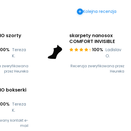
Kolejna recenzja
NO szorty
skarpety nanosox
COMFORT INVISIBLE
100%
Tereza
100%
Ladislav
K.
O.
a zweryfikowana
Recenzja zweryfikowana przez
przez Heureka
Heureka
NO bokserki
100%
Tereza
K.
owany kontakt e-
mail