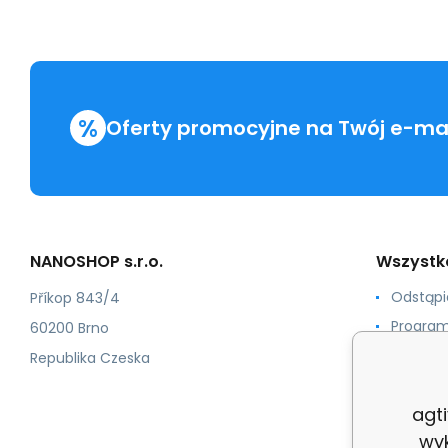
%
Oferty promocyjne na Twój e-mai
NANOSHOP s.r.o.
Wszystk
Odstąp
Příkop 843/4
Program
60200 Brno
Numerac
Republika Czeska
Certyfik
agt
Regula
wy