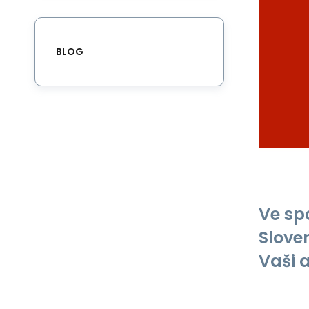
BLOG
Ve sp
Slove
Vaši 