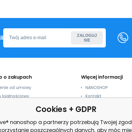
ZALOGUJ
l
SIE
o o zakupach
Więcej informacji
ienie od umowy
NANOSHOP
 lojalnościowy
Kontakt
ja i rozmiary
Dla szkół, gmin, organi
Cookies + GDPR
profit
acja
Reklamacja
ive® nanoshop a partnerzy potrzebują Twojej zgod
min
przejrzeć
korzystanie poszczególnych danych, aby móc mię