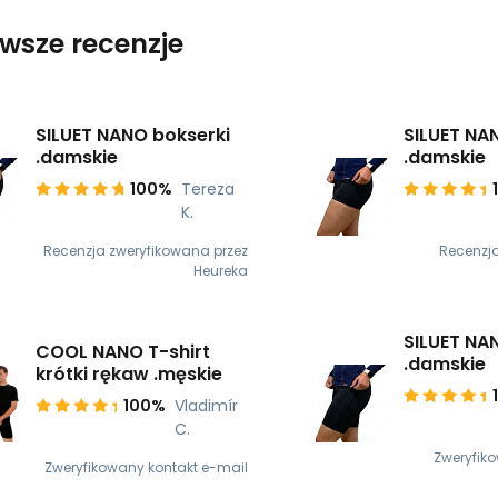
wsze recenzje
SILUET NANO bokserki
SILUET NA
.damskie
.damskie
100%
Tereza
K.
Recenzja zweryfikowana przez
Recenzj
Heureka
SILUET NA
COOL NANO T-shirt
.damskie
krótki rękaw .męskie
100%
Vladimír
C.
Zweryfik
Zweryfikowany kontakt e-mail