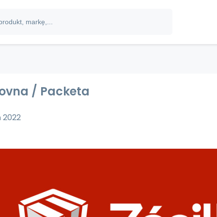
kovna / Packeta
ń 2022