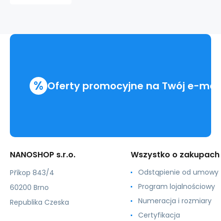
Gel
for
Men
%
Oferty promocyjne na Twój e-mai
NANOSHOP s.r.o.
Wszystko o zakupach
Odstąpienie od umowy
Příkop 843/4
Program lojalnościowy
60200 Brno
Numeracja i rozmiary
Republika Czeska
Certyfikacja