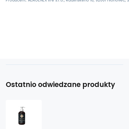
Producent: ALAGENEX life s.r.o., Radlinského 10, 92001 Hlohovec,
Ostatnio odwiedzane produkty
ALFA
OMEGA
Biotic
Shower