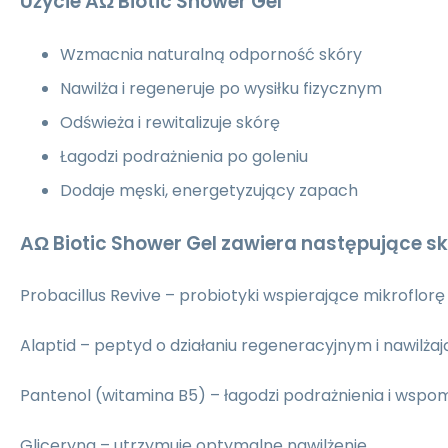
Użycie
ΑΩ Biotic Shower Gel
Wzmacnia naturalną odporność skóry
Nawilża i regeneruje po wysiłku fizycznym
Odświeża i rewitalizuje skórę
Łagodzi podrażnienia po goleniu
Dodaje męski, energetyzujący zapach
ΑΩ Biotic Shower Gel
zawiera następujące sk
Probacillus Revive – probiotyki wspierające mikroflorę
Alaptid – peptyd o działaniu regeneracyjnym i nawilż
Pantenol (witamina B5) – łagodzi podrażnienia i wspo
Gliceryna – utrzymuje optymalne nawilżenie