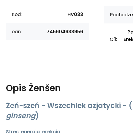
Kod:
HV033
Pochodzen
ean:
745604633956
Pa
Cíl:
Erek
Opis
Ženšen
Żeń-szeń - Wszechlek azjatycki - (
ginseng
)
Stres, energia, erekcja