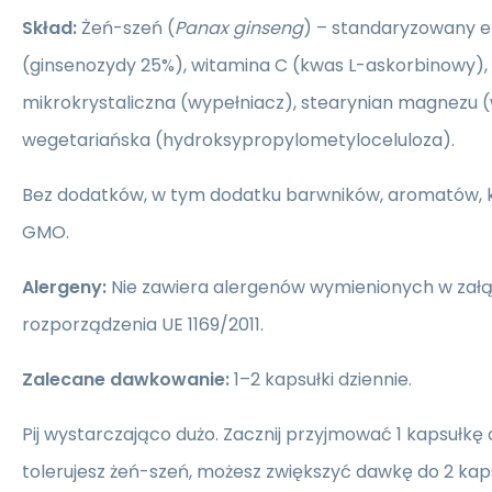
Skład:
Żeń-szeń (
Panax ginseng
) – standaryzowany ek
(ginsenozydy 25%), witamina C (kwas L-askorbinowy), 
mikrokrystaliczna (wypełniacz), stearynian magnezu (
wegetariańska (hydroksypropylometyloceluloza).
Bez dodatków, w tym dodatku barwników, aromatów,
GMO.
Alergeny:
Nie zawiera alergenów wymienionych w załą
rozporządzenia UE 1169/2011.
Zalecane dawkowanie:
1–2 kapsułki dziennie.
Pij wystarczająco dużo. Zacznij przyjmować 1 kapsułkę d
tolerujesz żeń-szeń, możesz zwiększyć dawkę do 2 kaps