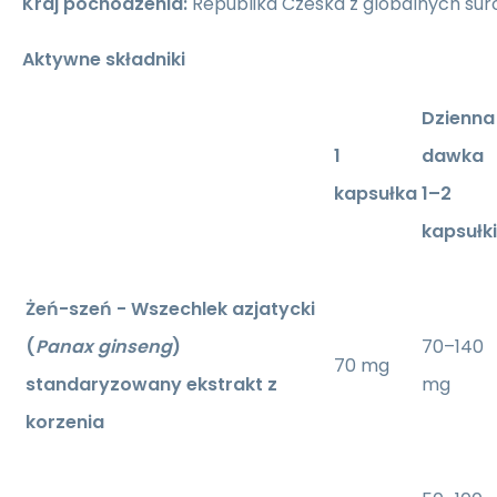
Kraj pochodzenia:
Republika Czeska z globalnych su
Aktywne składniki
Dzienna
1
dawka
kapsułka
1–2
kapsułki
Żeń-szeń - Wszechlek azjatycki
(
Panax ginseng
)
70–140
70 mg
standaryzowany ekstrakt z
mg
korzenia