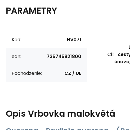
PARAMETRY
Kod:
HV071
Cíl:
cest
ean:
735745821800
únava,
Pochodzenie:
CZ / UE
Opis
Vrbovka malokvětá