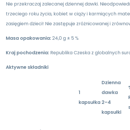
Nie przekraczaj zalecanej dziennej dawki. Nieodpowiedni
trzeciego roku życia, kobiet w ciąży i karmiących ma
zasięgiem dzieci! Nie zastępuje zróżnicowanej i zrówno
Masa opakowania:
24,0 g ± 5 %
Kraj pochodzenia:
Republika Czeska z globalnych su
Aktywne składniki
Dzienna
1
dawka
kapsułka
2–4
kapsułki