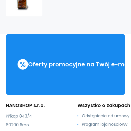
-
Křemík
%
Oferty promocyjne na Twój e-mai
NANOSHOP s.r.o.
Wszystko o zakupach
Odstąpienie od umowy
Příkop 843/4
Program lojalnościowy
60200 Brno