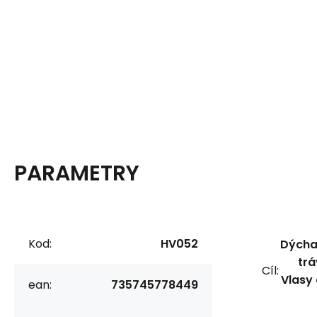
PARAMETRY
Kod:
HV052
Dýchac
trá
Cíl:
Vlasy 
ean:
735745778449