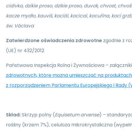
cidivka, dzikie proso, dzikie proso, duvok, chvost, chvo
kacze mydło, kauviš, kociál, kocical, kocuřina, koci grzb
św. Václava
Zatwierdzone oświadczenia zdrowotne
zgodnie z ro
(UE) nr 432/2012
Państwowa Inspekcja Rolna i Żywnościowa – załączniki
zdrowotnych, które można umieszczać na produktach
z rozporządzeniem Parlamentu Europejskiego i Rady (
Skład:
Skrzyp polny (
Equisetum arvense
) – standaryz
rośliny (krzem 7%), celuloza mikrokrystaliczna (wypełn