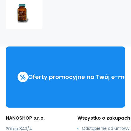
Omega
3
%
Oferty promocyjne na Twój e-mai
NANOSHOP s.r.o.
Wszystko o zakupach
Odstąpienie od umowy
Příkop 843/4