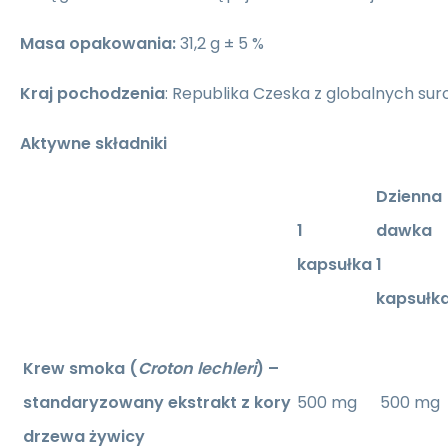
Masa opakowania:
31,2 g ± 5 %
Kraj pochodzenia
: Republika Czeska z globalnych s
Aktywne składniki
Dzienna
1
dawka
kapsułka
1
kapsułk
Krew smoka (
Croton lechleri
) –
standaryzowany ekstrakt z kory
500 mg
500 mg
drzewa żywicy