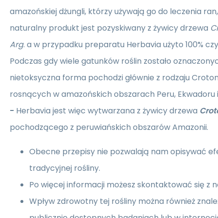
amazońskiej dżungli, którzy używają go do leczenia ran,
naturalny produkt jest pozyskiwany z żywicy drzewa
Cr
Arg
. a w przypadku preparatu Herbavia użyto 100% czy
Podczas gdy wiele gatunków roślin zostało oznaczony
nietoksyczna forma pochodzi głównie z rodzaju Croto
rosnących w amazońskich obszarach Peru, Ekwadoru i 
-
Herbavia jest więc wytwarzana z żywicy drzewa
Crot
pochodzącego z peruwiańskich obszarów Amazonii.
Obecne przepisy nie pozwalają nam opisywać efe
tradycyjnej rośliny.
Po więcej informacji możesz skontaktować się z 
Wpływ zdrowotny tej rośliny można również znaleź
publicznie dostępnych badaniach lub w interneci