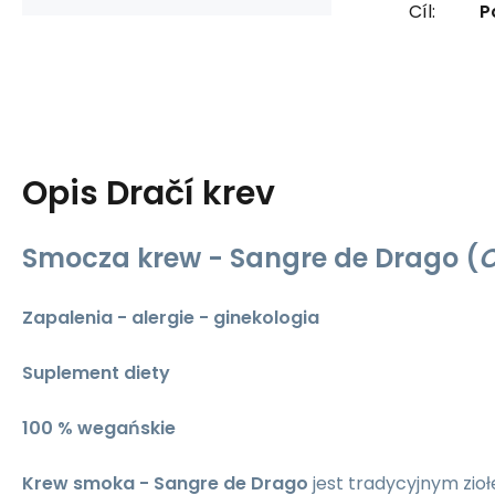
Cíl:
P
Opis
Dračí krev
Smocza krew - Sangre de Drago
(
C
Zapalenia - alergie - ginekologia
Suplement diety
100 % wegańskie
Krew smoka - Sangre de Drago
jest tradycyjnym zi