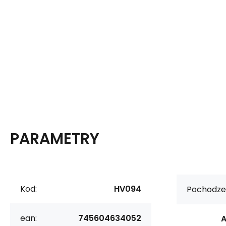
PARAMETRY
Kod:
HV094
Pochodzen
ean:
745604634052
A