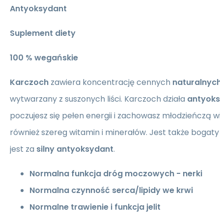
Antyoksydant
Suplement diety
100 % wegańskie
Karczoch
zawiera koncentrację cennych
naturalnych
wytwarzany z suszonych liści. Karczoch działa
antyoks
poczujesz się pełen energii i zachowasz młodzieńczą w
również szereg witamin i minerałów. Jest także bogaty
jest za
silny
antyoksydant
.
Normalna funkcja dróg moczowych - nerki
Normalna czynność serca/lipidy we krwi
Normalne trawienie i funkcja jelit