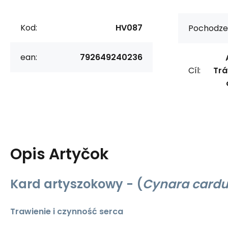
Kod:
HV087
Pochodzen
ean:
792649240236
Cíl:
Trá
Opis
Artyčok
Kard artyszokowy - (
Cynara cardu
Trawienie i czynność serca